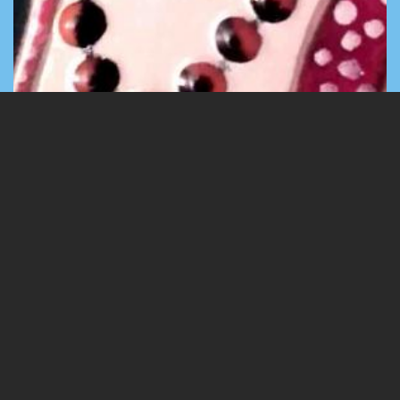
A táborban készült képek
6 Images
VIEW GALLERY