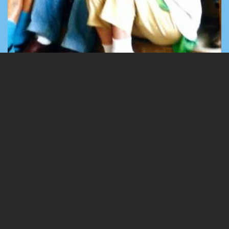
A táborban készült képek
3 Images
VIEW GALLERY