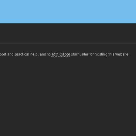
port and
practical
help
,
and
to
Tóth Gábor
star
hunter for
hosting this website
.