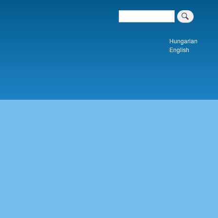
Search
Keresés a tartalomban
Hungarian
English