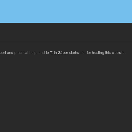
port and
practical
help
,
and
to
Tóth Gábor
star
hunter for
hosting this website
.