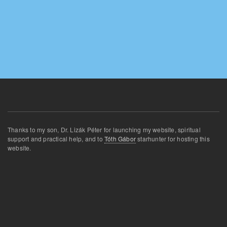
Thanks
to my son
,
Dr.
Lizák
Péter for
launching
my website
,
spiritual
support and
practical
help
,
and
to
Tóth Gábor
star
hunter for
hosting this
website
.