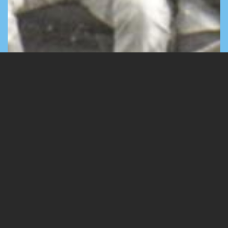
A táborban készült képek
9 Images
VIEW GALLERY