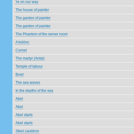
're on our way
The house of painter
The garden of painter
The garden of painter
The Phantom of the server room
A különc
Cornet
The martyr (Antal)
Temple of labour
Bowl
The sea waves
In the depths of the sea
Abel
Abel
Abel starts
Abel starts
Steel cauldron