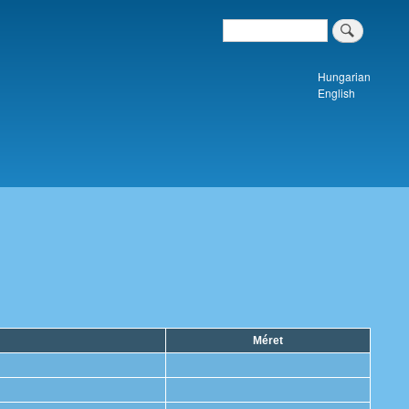
Search
Keresés a tartalomban
Hungarian
English
Méret