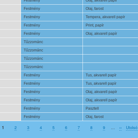
Festmény
Olaj, akvarell papír
Festmény
Olaj, farost
Festmény
Tempera, akvarell papír
Festmény
Print, papír
Festmény
Olaj, akvarell papír
Tűzzománc
Tűzzománc
Tűzzománc
Tűzzománc
Festmény
Tus, akvarell papír
Festmény
Tus, akvarell papír
Festmény
Olaj, akvarell papír
Festmény
Olaj, akvarell papír
Festmény
Pasztell
Festmény
Olaj, farost
Page
1
Page
2
Page
3
Page
4
Page
5
Page
6
Page
7
Page
8
Page
9
…
Next
››
Last
Utolsó
page
page