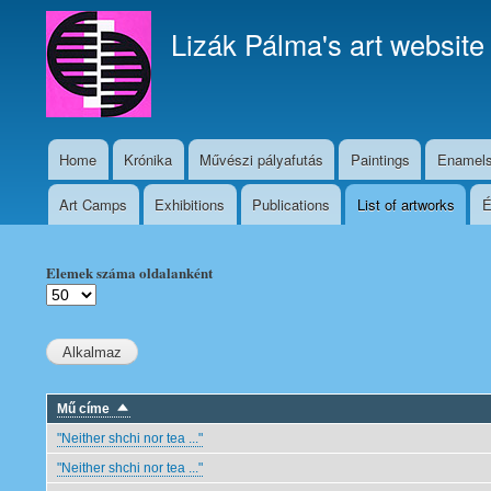
Lizák Pálma's art website
Home
Krónika
Művészi pályafutás
Paintings
Enamel
Fő
navigáció
Art Camps
Exhibitions
Publications
List of artworks
É
Pályafutás
almenü
Elemek száma oldalanként
Mű címe
Sort
descending
"Neither shchi nor tea ..."
"Neither shchi nor tea ..."