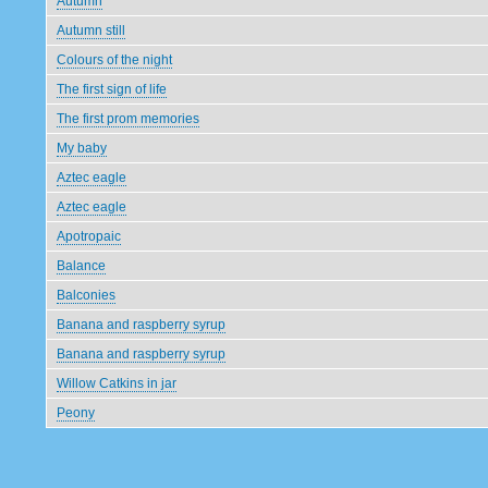
Autumn
Autumn still
Colours of the night
The first sign of life
The first prom memories
My baby
Aztec eagle
Aztec eagle
Apotropaic
Balance
Balconies
Banana and raspberry syrup
Banana and raspberry syrup
Willow Catkins in jar
Peony
Pagination