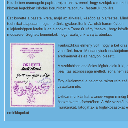
Kezdetben csomagoló papírra rajzoltunk szénnel, hogy szokjuk a mozdul
hiszen legtöbben iskolás korunkban rajzoltunk, festettük utoljára.
Ezt követte a pasztellkréta, majd az akvarell, később az olajfestés. Min
technikát alaposan megismertünk, gyakoroltunk. Az első három évben
tulajdonképpen leraktuk az alapokat a Tanár úr irányításával, hogy késő
módszere. Segített bennünket, hogy rátaláljunk a saját utunkra.
Fantasztikus élmény volt, hogy a két órás
vihettünk haza. Mindannyiunk családjában
eredményét és ez nagyon jólesett.
A szakkörben családias légkör alakult ki,
beállítás azonossága mellett, soha nem sz
Egy alkalommal a halomba rakott rajz-szék
csatoltam ide.
Évközi munkáinkat a tanév végén mindig k
összejövetel kíséretében. A Ház vezetői 
munkánkat, látogatták a foglalkozásokat é
emléklapokat.