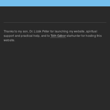
Thanks
to my son
,
Dr.
Lizák
Péter for
launching
my website
,
spiritual
support and
practical
help
,
and
to
Tóth Gábor
star
hunter for
hosting this
website
.