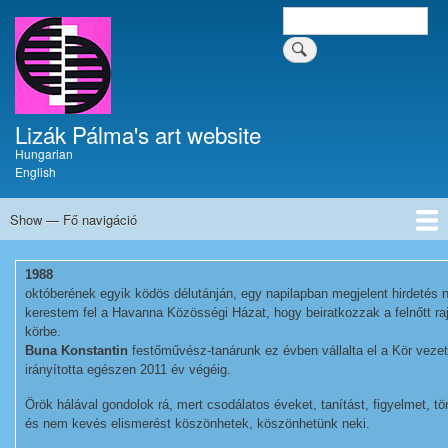
Skip
Search
Keresés a tartalomban
to
main
content
Lizák Pálma's art website
Hungarian
English
Show — Fő navigáció
Fő
navigáció
Home
Krónika
Művészi pályafutás
Paintings
Enamels
Writings
Dokumentumok
Guestbook
1988
októberének egyik ködös délutánján, egy napilapban megjelent hirdetés
kerestem fel a Havanna Közösségi Házat, hogy beiratkozzak a felnőtt raj
körbe.
Buna Konstantin
festőművész-tanárunk ez évben vállalta el a Kör veze
irányította egészen 2011 év végéig.
Örök hálával gondolok rá, mert csodálatos éveket, tanítást, figyelmet, tö
és nem kevés elismerést köszönhetek, köszönhetünk neki.