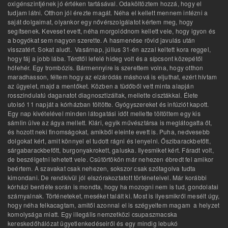
oxigénszintjének jó értéken tartásával. Odaköltöztem hozzá, hogy el
tudjam látni. Otthon jól érezte magát. Néha el kellett mennem intézni a
saját dolgaimat, olyankor egy nővérszolgálatot kértem meg, hogy
segítsenek. Keveset evett, néha morgolódnom kellett vele, hogy igyon és
a bogyókat sem nagyon szerette. A hasmenése rövid javulás után
visszatért. Sokat aludt. Vasárnap, július 31-én azzal keltett kora reggel,
hogy fáj a jobb lába. Térdtől lefelé hideg volt és a sípcsont közepétől
hófehér. Egy trombózis. Bármennyire is szerettem volna, hogy otthon
maradhasson, féltem hogy az elzáródás máshová is eljuthat, ezért hívtam
az ügyelet, majd a mentőket. Közben a tüdőből vett minta alapján
rosszindulatú daganatot diagnosztizáltak, mellette cisztákkal. Élete
utolsó 11 napját a kórházban töltötte. Gyógyszereket és infúziót kapott.
Egy nap kivételével minden látogatási időt mellette töltöttem egy kis
sámlin ülve az ágya mellett. Klári, egyik művésztársa is meglátogatta őt,
és hozott neki finomságokat, amikből eleinte evett is. Puha, nedvesebb
dolgokat kért, amit könnyel el tudott rágni és lenyelni. Őszibarackbefőtt,
sárgabarackbefőtt, burgonyakrokett, galuska. Ilyesmiket kért. Fáradt volt,
de beszélgetni lehetett vele. Csütörtökön már nehezen ébredt fel amikor
beértem. A szavakat csak nehezen, sokszor csak szótagolva tudta
kimondani. De rendkívül jól elszórakoztatott történeteivel. Már korábbi
kórházi bentléte során is mondta, hogy ha mozogni nem is tud, gondolatai
szárnyalnak. Történeteket, meséket talált ki. Most is ilyesmikről mesélt úgy,
hogy néha felkacagtam, amitől azonnal el is szégyeltem magam a helyzet
komolysága miatt. Egy illegális nemzetközi csupaszmacska
kereskedőhálózat ügyetlenkedéseiről és egy mindig lebukó