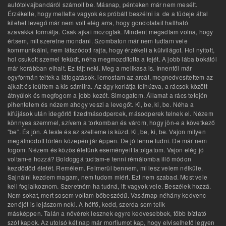
autótolvajbandáról számolt be. Másnap, pénteken már nem mesélt.
Érzékelte, hogy mellette vagyok és próbált beszélni is de a tüdeje által
kilehet levegő már nem volt elég arra, hogy gondolatait hallható
szavakká formálja. Csak ajkai mozogtak. Mindent megadtam volna, hogy
értsem, mit szeretne mondani. Szombaton már nem tudtam vele
kommunikálni, nem látszódott rajta, hogy érzékeli a külvilágot. Hol nyitott,
hol csukott szemel feküdt, néha megmozdította a fejét. A jobb lába bokától
már korábban elhalt. Ez fájt neki. Meg a mellkasa is. Innentől már
egyformán teltek a látogatások. lemostam az arcát, megnedvesítettem az
ajkait és leültem a kis sámlira. Az ágy korlátja felhúzva, a rácsok között
átnyúlok és megfogom a jobb kezét. Simogatom. Államat a rács tetején
pihentetem és nézem ahogy veszi a levegőt. Ki, be, ki, be. Néha a
kifújások után idegőrlő tizedmásodpercek, másodperek telnek el. Nézem
könnyes szemmel, szívem a torkomban és várom, hogy jön-e a következő
"be". És jön. A teste és az szelleme is küzd. Ki, be, ki, be. Vajon milyen
megálmodott történ közepén jár éppen. De jó lenne tudni. De már nem
fogom. Nézem és közös életünk eseményeit latolgatom. Vajon elég jó
voltam-e hozzá? Boldoggá tudtam-e tenni rémálomba illő módon
kezdődőd életét. Remélem. Felmerül bennem, mi lesz velem nélküle.
Sajnálni kezdem magam, nem tudom miért. Ezt nem szabad. Most vele
kell foglalkoznom. Szeretném ha tudná, itt vagyok vele. Beszélek hozzá.
Nem sokat, mert sosem voltam bőbeszédű. Vasárnap néhány kedvenc
zenéjét is lejászom neki. A hétfő, kedd, szerda sem telik
másképpen. Talán a nővérek lesznek egyre kedvesebbek, több bíztató
szót kapok. Az utolsó két nap már morfiumot kap, hogy elviselhető legyen