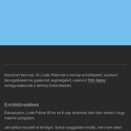
Köszönet fiamnak, Dr. Lizák Péternek a honlap elindításáért, szellemi
támogatásáért és gyakorlati segítségéért, valamint
Tóth Gábor
csillagvadásznak a tárhely biztosításáért.
Emléktöredékek
Édesanyám, Lizák Pálma 83 év és 8 nap tartalmas élet után elment, hogy
máshol szolgáljon.
Januárban kezdett el köhögni. Sokat nyaggattam miatta, mert nem akart