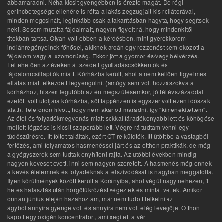
abbamaradni. Néha kicsit gyengébben is érezte magát. De régi
gerincbetegsége ellenére is rótta a lakás zegzugjait kis rollátorával,
minden megcsinált, leginkább csak a takarításban hagyta, hogy segítsek
neki. Sosem mutatta fájdalmait, nagyon figyelt rá, hogy mindenkitől
titokban tartsa. Olyan volt ebben a kérdésben, mint gyerekkorom
indiánregényeinek főhősei, akiknek arcán egy rezzenést sem okozott a
fájdalom vagy a szomorúság. Ekkor jött a gyomor és/vagy bélvérzés.
Feltehetően az éveken át szedett gyulladáscsökkentők és
fájdalomcsillapítók miatt. Kórházba került, ahol a nem kellően figyelmes
ellátás miatt elkezdett legyengülni. (amúgy sem volt hozzászokva a
kórházhoz, hiszen legutóbb az én megszülésemkor, jó fél évszázaddal
ezelőtt volt utoljára kórházba, sőt táppénzen is egyszer volt ezen időszak
alatt). Telefonon hívott, hogy nem akar ott maradni, így "kimenekítettem".
Az étel és folyadékmegvonás miatt sokkal fáradékonyabb lett és köhögése
mellett légzése is kicsit szaporább lett. Végre rá tudtam venni egy
tüdőszűrésre. Itt foltot találtak, ezért CT-re küldték. Itt ütött be a vastagbél
fertőzés, ami folyamatos hasmenéssel járt és az otthon praktikák, de még
a gyógyszerek sem tudtak enyhíteni rajta. Az utóbbi években mindig
nagyon keveset evett, inni sem nagyon szeretett. A hasmenés még ennek
a kevés élelemnek és folyadéknak a felszívódását is nagyban meggátolta.
Ilyen körülmények között került a Korányiba, ahol végül nagy nehezen, 1
hetes halasztás után hörgőtükrözést végeztek és mintát vettek. Amikor
onnan június elején hazahoztam, már nem tudott felkelni az
ágyból annyira gyenge volt és annyira nem volt elég levegője. Otthon
kapott egy oxigén koncentrátort, ami segített a vér