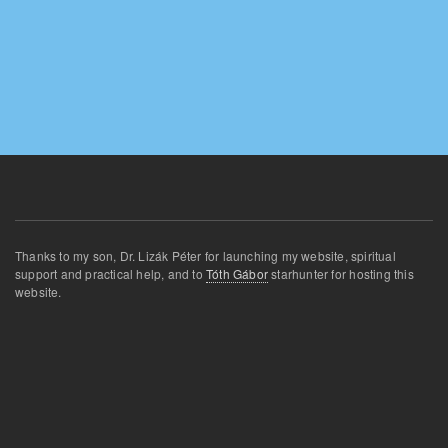
Thanks
to my son
,
Dr.
Lizák
Péter for
launching
my website
,
spiritual
support and
practical
help
,
and
to
Tóth Gábor
star
hunter for
hosting this
website
.