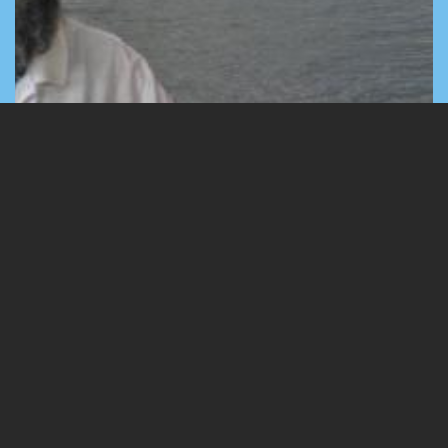
A táborban készült képek
1 Images
VIEW GALLERY