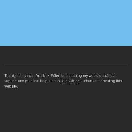
Thanks
to my son
,
Dr.
Lizák
Péter for
launching
my website
,
spiritual
support and
practical
help
,
and
to
Tóth Gábor
star
hunter for
hosting this
website
.