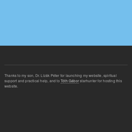
Thanks
to my son
,
Dr.
Lizák
Péter for
launching
my website
,
spiritual
support and
practical
help
,
and
to
Tóth Gábor
star
hunter for
hosting this
website
.