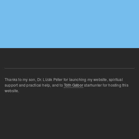
Thanks
to my son
,
Dr.
Lizák
Péter for
launching
my website
,
spiritual
support and
practical
help
,
and
to
Tóth Gábor
star
hunter for
hosting this
website
.