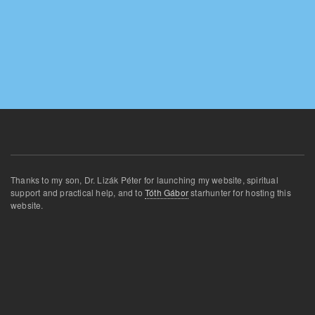
Thanks
to my son
,
Dr.
Lizák
Péter for
launching
my website
,
spiritual
support and
practical
help
,
and
to
Tóth Gábor
star
hunter for
hosting this
website
.